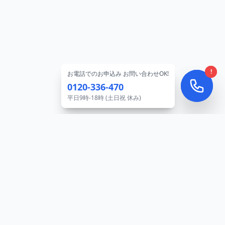
!
!
お電話でのお申込み お問い合わせOK!
お電話でのお申込み お問い合わせOK!
0120-336-470
0120-336-470
平日9時-18時 (土日祝 休み)
平日9時-18時 (土日祝 休み)
Hospeed Work
医療・介護・福祉業界の未来を支える。
私たちは、働く人と事業所の架け橋となり、
より良い社会の実現に貢献します。